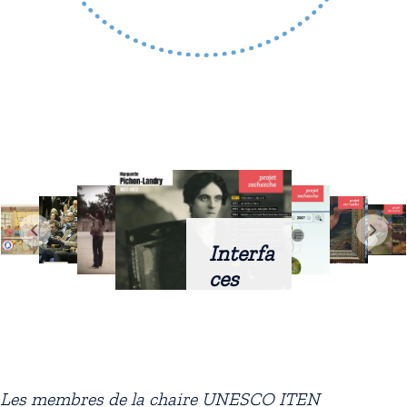
Interfa
ces
intellig
entes
docum
entaire
Les membres de la chaire UNESCO ITEN
s :