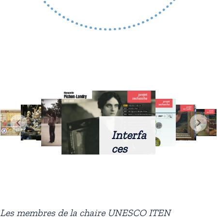
Interfa
ces
intellig
entes
docum
entaire
Les membres de la chaire UNESCO ITEN
s :