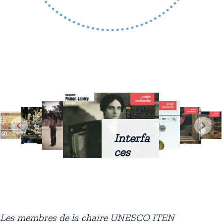
Interfa
ces
intellig
entes
docum
entaire
Les membres de la chaire UNESCO ITEN
s :