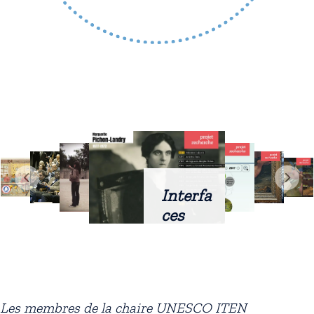
Interfa
ces
intellig
entes
docum
entaire
Les membres de la chaire UNESCO ITEN
s :