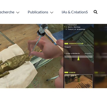
echerche
Publications
IAs & CréationS