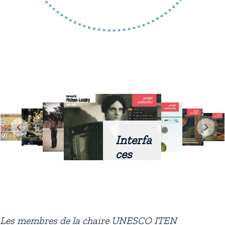
Interfa
ces
intellig
entes
docum
entaire
Les membres de la chaire UNESCO ITEN
s :