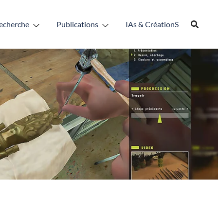
echerche
Publications
IAs & CréationS