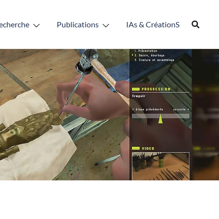
echerche
Publications
IAs & CréationS