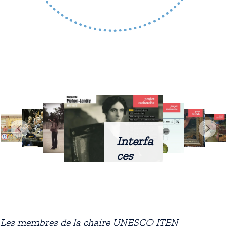
Interfa
ces
intellig
entes
docum
entaire
Les membres de la chaire UNESCO ITEN
s :