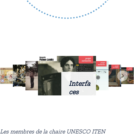
Interfa
ces
intellig
entes
docum
entaire
Les membres de la chaire UNESCO ITEN
s :