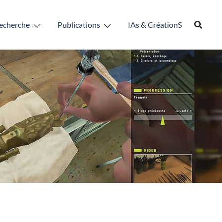
echerche
Publications
IAs & CréationS