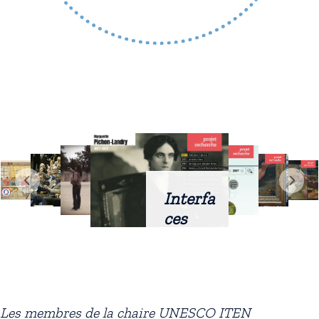
Interfa
ces
intellig
entes
docum
entaire
Les membres de la chaire UNESCO ITEN
s :