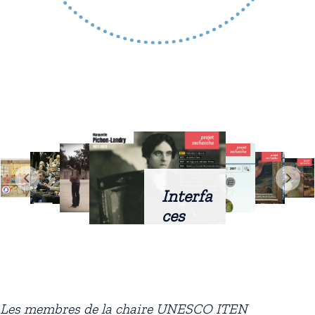
Interfa
ces
intellig
entes
docum
entaire
Les membres de la chaire UNESCO ITEN
s :