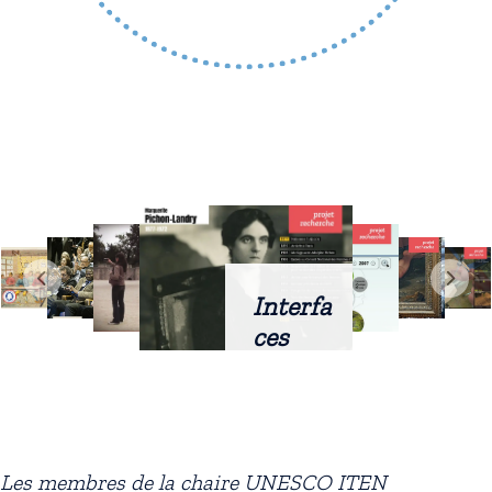
Interfa
ces
intellig
entes
docum
entaire
Les membres de la chaire UNESCO ITEN
s :