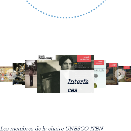
Interfa
ces
intellig
entes
docum
entaire
Les membres de la chaire UNESCO ITEN
s :