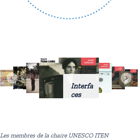
Interfa
ces
intellig
entes
docum
entaire
Les membres de la chaire UNESCO ITEN
s :