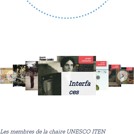
Interfa
ces
intellig
entes
docum
entaire
Les membres de la chaire UNESCO ITEN
s :