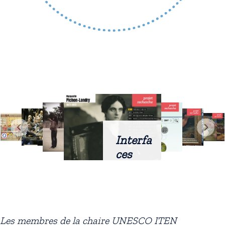
Interfa
ces
intellig
entes
docum
entaire
Les membres de la chaire UNESCO ITEN
s :