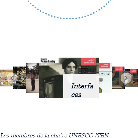
Interfa
ces
intellig
entes
docum
entaire
Les membres de la chaire UNESCO ITEN
s :