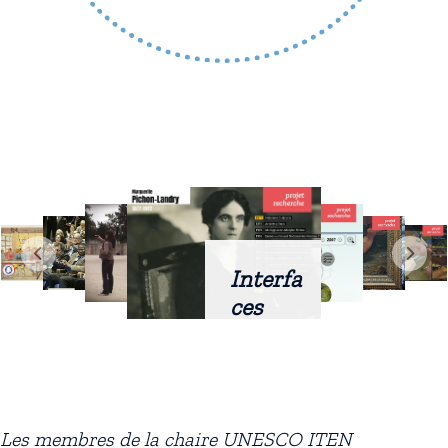
Interfa
ces
intellig
entes
docum
entaire
Les membres de la chaire UNESCO ITEN
s :