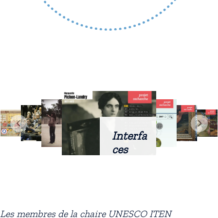
Interfa
ces
intellig
entes
docum
entaire
Les membres de la chaire UNESCO ITEN
s :