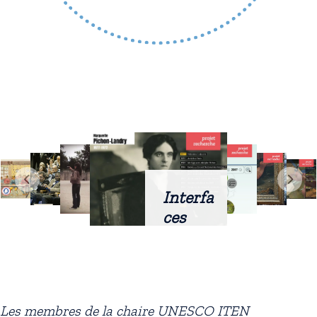
Interfa
ces
intellig
entes
docum
entaire
Les membres de la chaire UNESCO ITEN
s :