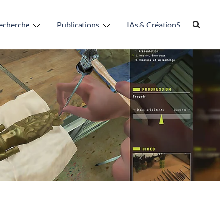
echerche
Publications
IAs & CréationS