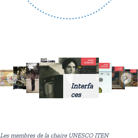
Interfa
ces
intellig
entes
docum
entaire
Les membres de la chaire UNESCO ITEN
s :