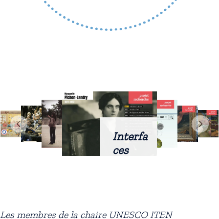
Interfa
ces
intellig
entes
docum
entaire
Les membres de la chaire UNESCO ITEN
s :