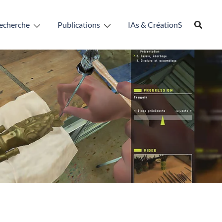
echerche
Publications
IAs & CréationS