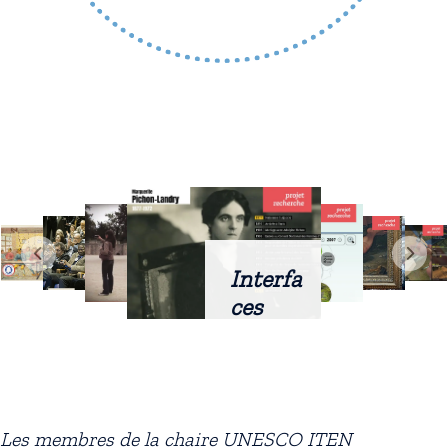
Interfa
ces
intellig
entes
docum
entaire
Les membres de la chaire UNESCO ITEN
s :