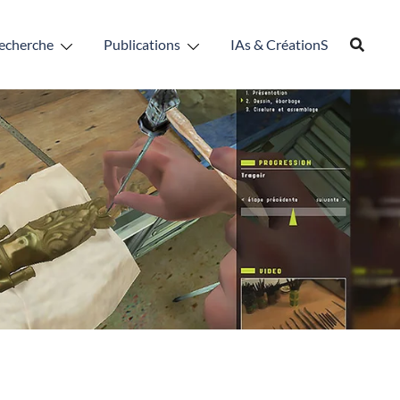
echerche
Publications
IAs & CréationS