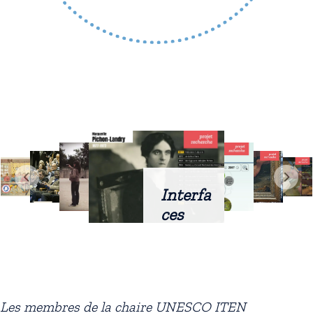
Interfa
ces
intellig
entes
docum
entaire
Les membres de la chaire UNESCO ITEN
s :