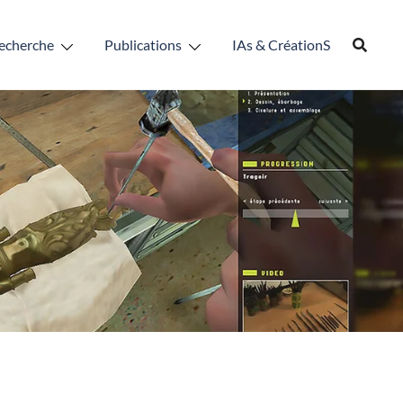
echerche
Publications
IAs & CréationS