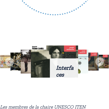
Interfa
ces
intellig
entes
docum
entaire
Les membres de la chaire UNESCO ITEN
s :