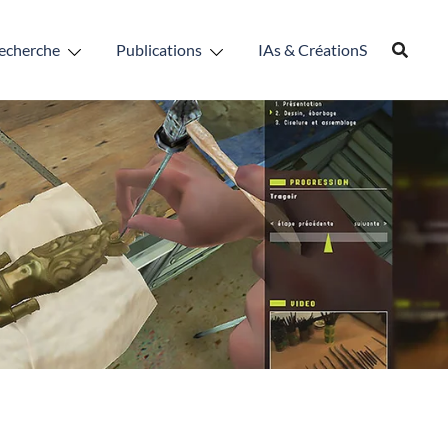
echerche
Publications
IAs & CréationS