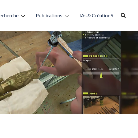
echerche
Publications
IAs & CréationS