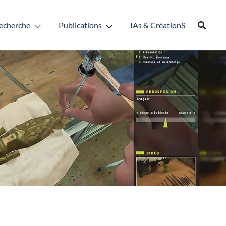
echerche
Publications
IAs & CréationS