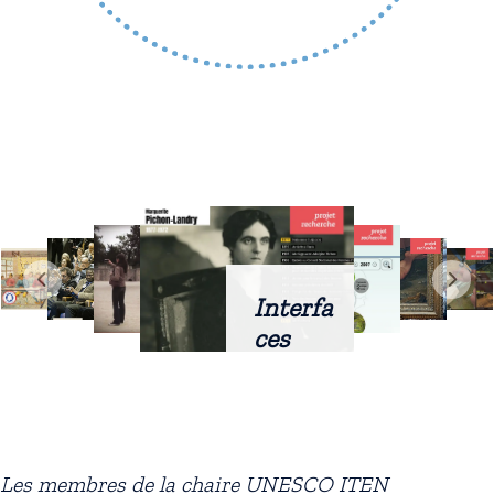
Interfa
ces
intellig
entes
docum
entaire
Les membres de la chaire UNESCO ITEN
s :