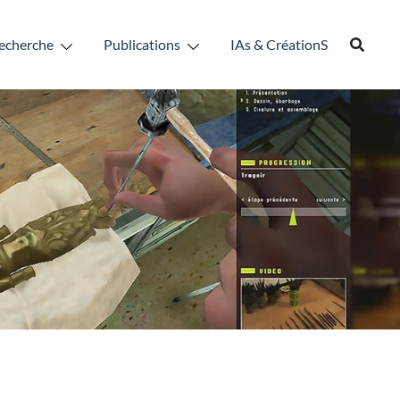
echerche
Publications
IAs & CréationS