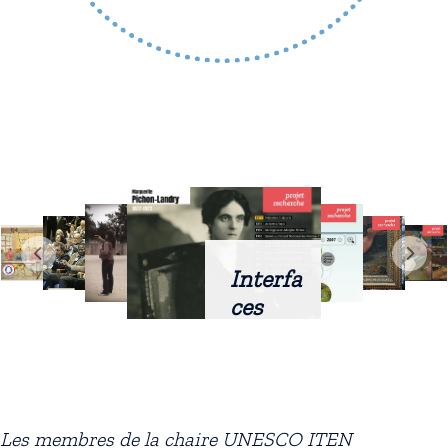
Interfa
ces
intellig
entes
docum
entaire
Les membres de la chaire UNESCO ITEN
s :