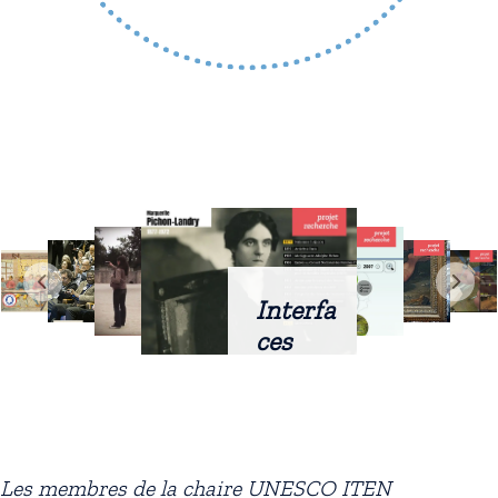
Interfa
ces
intellig
entes
docum
entaire
Les membres de la chaire UNESCO ITEN
s :