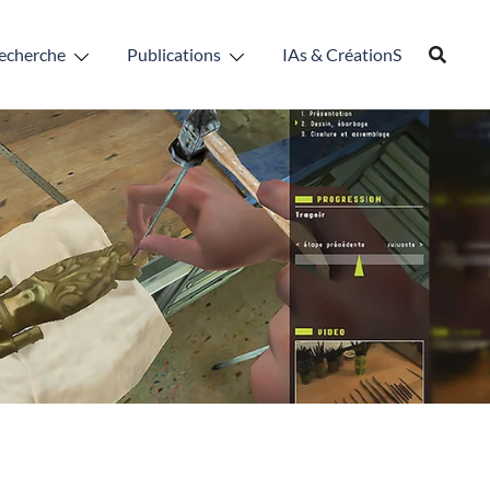
echerche
Publications
IAs & CréationS