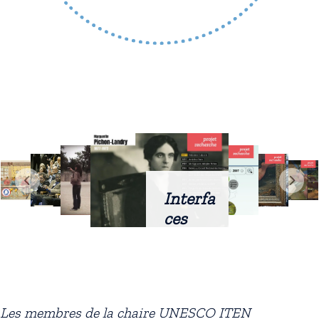
Interfa
ces
intellig
entes
docum
entaire
Les membres de la chaire UNESCO ITEN
s :