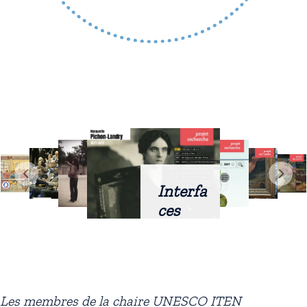
Interfa
ces
intellig
entes
docum
entaire
Les membres de la chaire UNESCO ITEN
s :