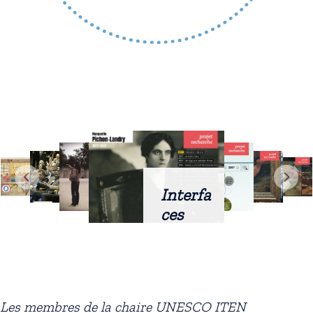
Interfa
ces
intellig
entes
docum
entaire
Les membres de la chaire UNESCO ITEN
s :