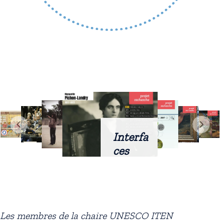
Interfa
ces
intellig
entes
docum
entaire
Les membres de la chaire UNESCO ITEN
s :