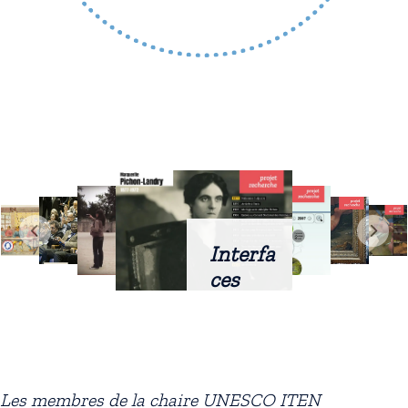
Interfa
ces
intellig
entes
docum
entaire
Les membres de la chaire UNESCO ITEN
s :