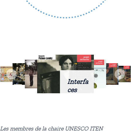
Interfa
ces
intellig
entes
docum
entaire
Les membres de la chaire UNESCO ITEN
s :