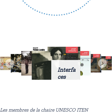
Interfa
ces
intellig
entes
docum
entaire
Les membres de la chaire UNESCO ITEN
s :