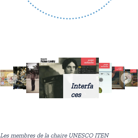
Interfa
ces
intellig
entes
docum
entaire
Les membres de la chaire UNESCO ITEN
s :