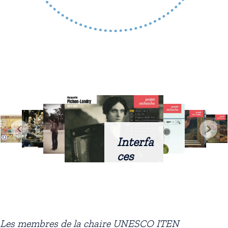
Interfa
ces
intellig
entes
docum
entaire
Les membres de la chaire UNESCO ITEN
s :